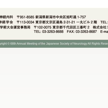
right © 68th Annual Meeting of the Japanese Society of Neurology All Rights Rese