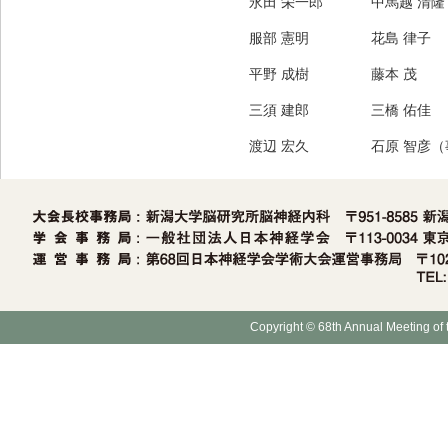
永田 栄一郎
中馬越 清隆
服部 憲明
花島 律子
平野 成樹
藤本 茂
三須 建郎
三橋 佑佳
渡辺 宏久
石原 智彦
Copyright © 68th Annual Meeting of 