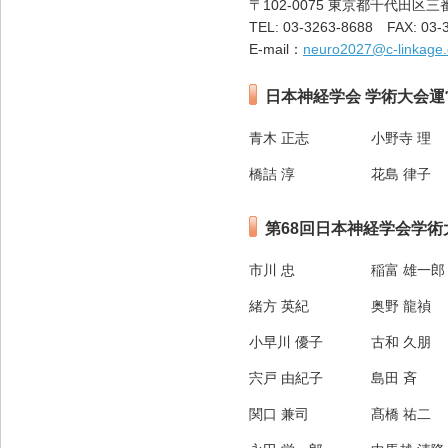
〒102-0075 東京都千代田区三
TEL: 03-3263-8688 FAX: 03-
E-mail：
neuro2027@c-linkage.
日本神経学会 学術大会運
青木 正志
小野寺 理
橋詰 淳
花島 律子
第68回日本神経学会学術
市川 忠
稲富 雄一郎
緒方 英紀
奥野 龍禎
小早川 優子
古和 久朋
宍戸 由紀子
島田 斉
関口 兼司
髙橋 祐二