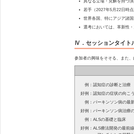
異なる立場・見解を持つ演
若手（2027年5月22日
世界各国、特にアジア諸国
選考においては、革新性・
Ⅳ．セッションタイト
参加者の興味をそそる、また、
例：
認知症の診断と治療
好例：
認知症の症状の向こう
例：
パーキンソン病の最
好例：
パーキンソン病治療の
例：
ALSの基礎と臨床
好例：
ALS療法開発の最前