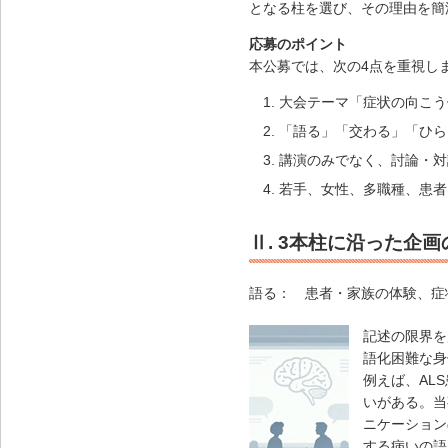
となる柱を選び、その理由を簡
応募のポイント
本公募では、次の4点を重視し
大会テーマ「症状の向こう
「語る」「交わる」「ひら
講演のみでなく、討論・対
若手、女性、多職種、患者
Ⅱ. 3本柱に沿った企
語る：
患者・家族の体験、症
記述の限界を
語化困難な身
例えば、AL
いがある。当
ニケーション
する病いの語