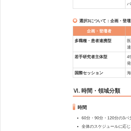
パ
選択3について：企画・登
企画・登壇者
多職種・患者連携型
医
連
若手研究者主体型
4
発
国際セッション
海
Ⅵ. 時間・領域分類
時間
60分・90分・120分の
全体のスケジュールに応じ