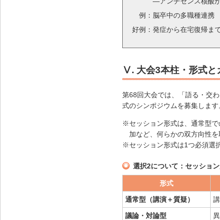
―アンチセンス核酸
例：
脳卒中の多職種連携
好例：
発症から在宅復帰まで
Ⅴ. 大会3本柱・形式
第68回大会では、「語る・交
式のシンポジウムを募集します
※セッション形式は、通常型で
加など、何らかの双方向性を
※セッション形式は1つ必須選
選択2について：セッショ
形式
通常型（講演＋質疑）
講
議論・対論型
異