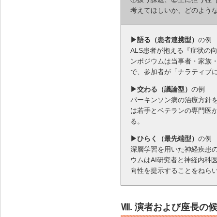
考えてほしいか、どのよう
▶語る（患者連携型）
の例
ALS患者が抱える『症状の
ンポジウムは当事者・家族
で、参加者が「ナラティブ
▶交わる（議論型）
の例
パーキンソン病の治療方針
は若手とベテランの専門医
る。
▶ひらく（最先端型）
の例
深層学習を用いた神経疾患
ウムはAI研究者と神経内科
向性を提示することをねら
Ⅷ. 演者および座長の