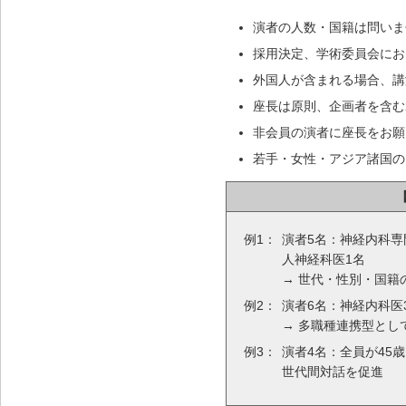
演者の人数・国籍は問いま
採用決定、学術委員会にお
外国人が含まれる場合、講
座長は原則、企画者を含む
非会員の演者に座長をお願
若手・女性・アジア諸国の
例1：
演者5名：神経内科専
人神経科医1名
→ 世代・性別・国籍
例2：
演者6名：神経内科医
→ 多職種連携型とし
例3：
演者4名：全員が45
世代間対話を促進