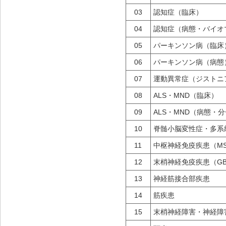
03
認知症（臨床）
04
認知症（病態・バイオ
05
パーキンソン病（臨床
06
パーキンソン病（病態
07
運動異常症（ジストニ
08
ALS・MND（臨床）
09
ALS・MND（病態・
10
脊髄小脳変性症・多系
11
中枢神経免疫疾患（MS
12
末梢神経免疫疾患（GBS
13
神経筋接合部疾患
14
筋疾患
15
末梢神経障害・神経障