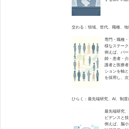
交わる：
領域、世代、職種、地
専門・職種・
様なステーク
例えば、パー
師・患者・介
護者と医療者
ションを軸と
を採用し、次
ひらく：
最先端研究、AI、制
最先端研究、
ビデンスと技
例えば、脳小