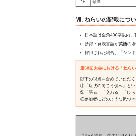
16
頭痛
Ⅶ. ねらいの記載につ
日本語は全角400字以内、
抄録・発表言語が
英語
の場
採用された場合、「シンポ
第68回大会における「ねら
以下の視点を含めていただく
①「症状の向こう側へ」とい
②「語る」「交わる」「ひら
③参加者にどのような気づき
①扱う課題、②主に担う柱