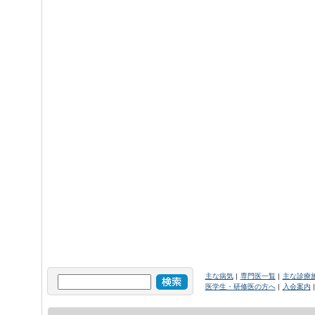
主な病気
専門医一覧
主な診療
医学生・研修医の方へ
入会案内