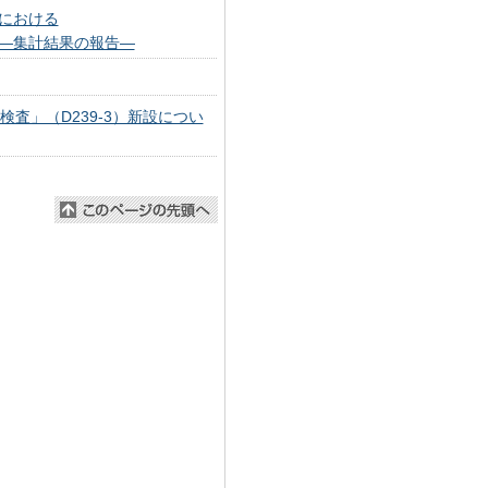
における
―集計結果の報告―
査」（D239-3）新設につい