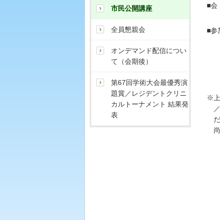
■会
市民公開講座
全員懇親会
■参
オンデマンド配信につい
て（会期後）
第67回学術大会最優秀演
題賞／レジデントクリニ
※
カルトーナメント 結果発
／
表
尚