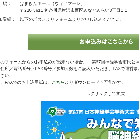
 場：
はまぎんホール（ヴィアマーレ）
〒220-8611 神奈川県横浜市西区みなとみらい3丁目1-1
加登録：
以下のボタンよりフォームよりお申し込みください。
上のフォームからのお申込みが出来ない場合、「第67回神経学会市民公
住所／電話番号／FAX番号／参加人数をご記入いただき、FAXで運営事務局（F
ださい。
、FAXでのお申込用紙は、
こちら
よりダウンロードも可能です。
↓クリックして拡大