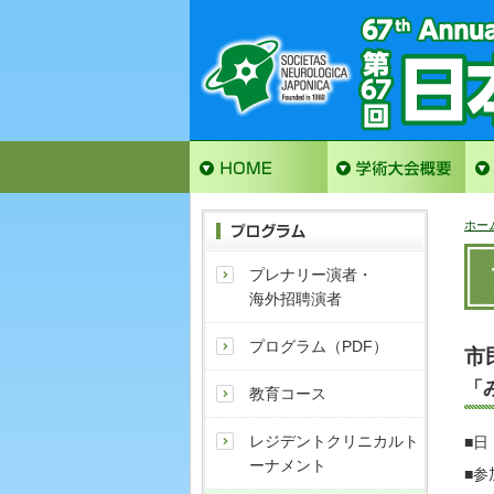
ホー
プレナリー演者・
海外招聘演者
プログラム（PDF）
市
「
教育コース
レジデントクリニカルト
■日
ーナメント
■参