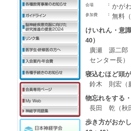
会場
かが
参加費
無料（
けいれん・意識
40）
廣瀬 源二郎
センター長）
寝込むほど頭が
鈴木 則宏（
物忘れをする・・
長田 乾（秋
歩き方がおかし