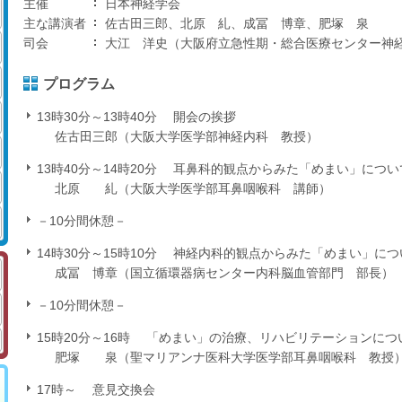
主催
日本神経学会
主な講演者
佐古田三郎、北原 糺、成冨 博章、肥塚 泉
司会
大江 洋史（大阪府立急性期・総合医療センター神
プログラム
13時30分～13時40分
開会の挨拶
佐古田三郎（大阪大学医学部神経内科 教授）
13時40分～14時20分
耳鼻科的観点からみた「めまい」につい
北原 糺（大阪大学医学部耳鼻咽喉科 講師）
－10分間休憩－
14時30分～15時10分
神経内科的観点からみた「めまい」につ
成冨 博章（国立循環器病センター内科脳血管部門 部長）
－10分間休憩－
15時20分～16時
「めまい」の治療、リハビリテーションにつ
肥塚 泉（聖マリアンナ医科大学医学部耳鼻咽喉科 教授
17時～
意見交換会