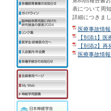
第85回報告書
表について周
詳細につきま
医療事故情報
【別添1】医
【別添2】再
医療事故情報