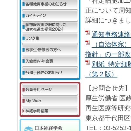
「特定細胞加工
正について周
詳細につきま
通知事務連絡
（自治体宛）
指針」の一部
別紙_特定細
（第２版）
【お問合せ先】
厚生労働省 医
再生医療等研究
東京都千代田区霞
TEL：03-5253