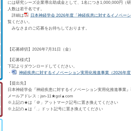
には研究シーズ企業導出助成金として、1名につき1,000,000円
人数は若干名です。
詳細は
日本神経学会 2026年度「神経疾患に対するイノベー
覧ください。
みなさまのご応募をお待ちしております。
【応募締切】2026年7月31日（金）
【応募様式】
下記よりダウンロードしてください。
・
神経疾患に対するイノベーション実用化推進事業（2026年度）
【提出先】
日本神経学会『神経疾患に対するイノベーション実用化推進事業』
メールアドレス：jsn-11★gol▲com
※上記の★は「＠」アットマーク記号に置き換えてください
※上記の▲は「.」ドット記号に置き換えてください