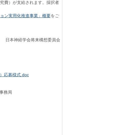
（研究費）が支給されます。採択者
ション実用化推進事業」概要
をご
日本神経学会将来構想委員会
応募様式.doc
事務局