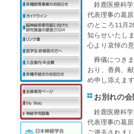
鈴鹿医療科学
代表理事の葛
のところ11月
知らせいたし
心より哀悼の
葬儀につきま
おり、香典、
め申し添えま
お別れの会
鈴鹿医療科学
代表理事の葛原
ご逝去されま