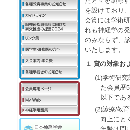
た方々を顕彰す
を設けており
会賞には学術研
れも神経学の
のみならず、診
いたします。
賞の対象お
(1)学術
た会員歴
以下であ
(2)診療/
向上にと
年齢は問