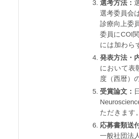
選考方法：
選考委員会
診療向上委
委員にCO
には加わら
発表方法・
において表
度（西暦）
受賞論文：
日
Neuros
ただきます
応募書類送
一般社団法人