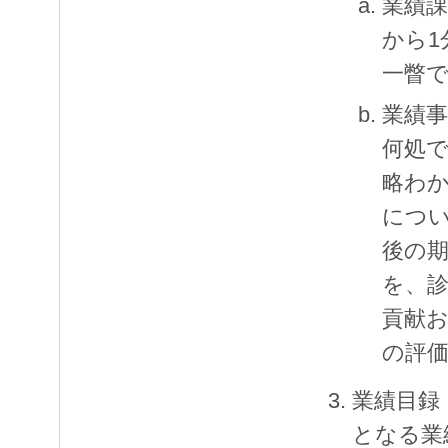
業績課
から1
一瞥
業績
何処
略わ
につ
後の
を、
貢献
の評
業績目録
となる業