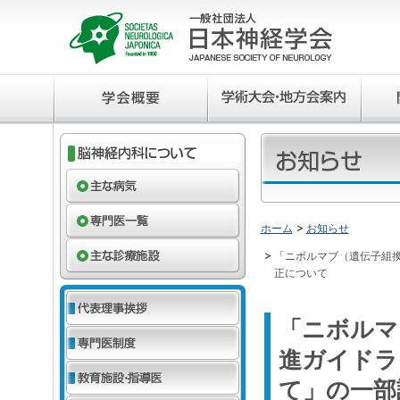
ホーム
お知らせ
「ニボルマブ（遺伝子組
正について
「ニボルマ
進ガイドラ
て」の一部