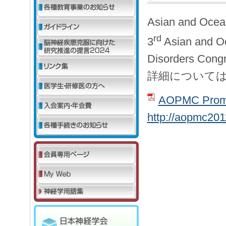
Asian and Ocea
rd
3
Asian and O
Disorders 
詳細について
AOPMC Promot
http://aopmc201