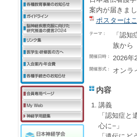
案内が届きま
ポスターは
テーマ：
「認知
族から
開催日時：
2026年
開催形式：
オンラ
内容
講義
「認知症と
心に−」
「遺伝にど