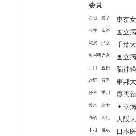
委員
石垣 景子
東京
今井 富裕
国立
鵜沢 顕之
千葉
奥村明之進
国立
川口 直樹
脳神
紺野 晋吾
東邦
鈴木 重明
慶應
鈴木 靖士
国立
髙橋 正紀
大阪
中根 俊成
日本