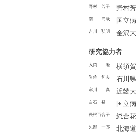
野村 芳子
野村
南 尚哉
国立
吉川 弘明
金沢
研究協力者
入岡 隆
横須
岩佐 和夫
石川
寒川 真
近畿
白石 裕一
国立
長根百合子
総合
矢部 一郎
北海