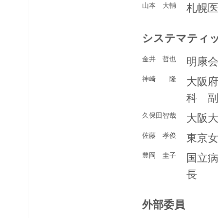
山本 大輔
札幌
システマティ
金井 哲也
明康
神崎 隆
大阪
科 
久保田智哉
大阪
佐藤 孝俊
東京
豊岡 圭子
国立
長
外部委員