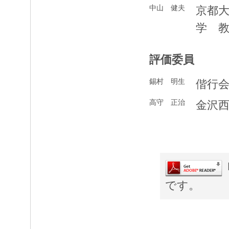
中山 健夫
京都
学 
評価委員
錫村 明生
偕行
高守 正治
金沢
です。