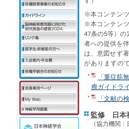
す）
※本コンテン
※本コンテンツ
47条の5等）
者への提供を
は、意図せず
がありますの
「重症筋
療ガイドライ
「文献の
監修 日本
（協力機関：