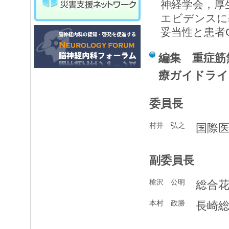
神経学会，厚
エビデンスに
妥当性と患者
編集 重症筋
療ガイドライ
委員長
村井 弘之
国際
副委員長
槍沢 公明
総合
本村 政勝
長崎